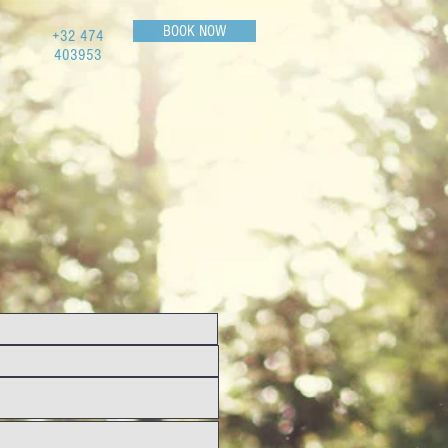
BOOK NOW
+32 474
403953